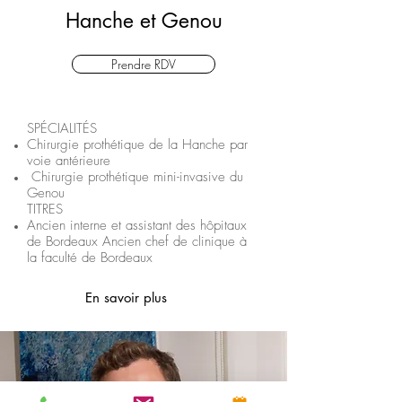
Hanche et Genou
Prendre RDV
SPÉCIALITÉS
Chirurgie prothétique de la Hanche par
voie antérieure
Chirurgie prothétique mini-invasive du
Genou
TITRES​
Ancien interne et assistant des hôpitaux
de Bordeaux Ancien chef de clinique à
la faculté de Bordeaux
En savoir plus